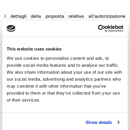
I dettagli della proposta relativa all’autorizzazione
all’acquisto e alla disposizione di azioni proprie sono
contenuti nella Relazione Illustrativa, redatta ai sensi
dell’art. 125-
ter
del TUF e dell’art. 73 del Regolamento
Emittenti, approvata dal Consiglio di Amministrazione in
This website uses cookies
data odierna.
We use cookies to personalise content and ads, to
provide social media features and to analyse our traffic.
We also share information about your use of our site with
L’avviso di convocazione dell’Assemblea, il Documento
our social media, advertising and analytics partners who
Informativo relativo al Piano e tutte le Relazioni
may combine it with other information that you’ve
Illustrative degli amministratori saranno pubblicati nei
provided to them or that they’ve collected from your use
modi e nei termini di legge, presso la sede sociale e la
of their services.
sede operativa della Società, sul sito
internet
www.mairetecnimont.com
nella sezione
Governance/Documentazione Assemblee degli Azionisti,
Show details
su Borsa Italiana S.p.A. nonchè sul meccanismo di