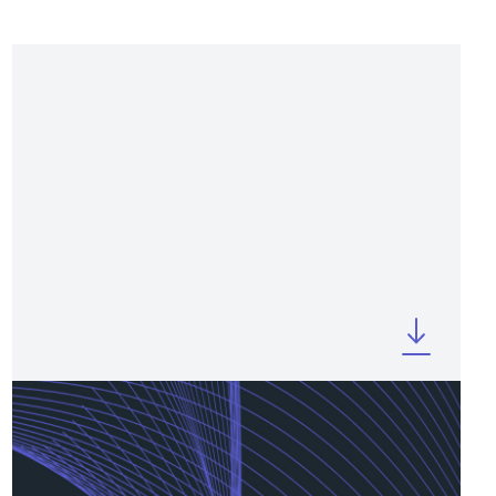
NOVEMBER 2025
Company Profile 9M 2025
(November update)