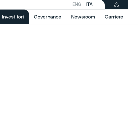
ENG
ITA
Selected item
Investitori
Governance
Newsroom
Carriere