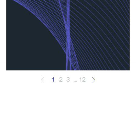
1
2
3
...
12