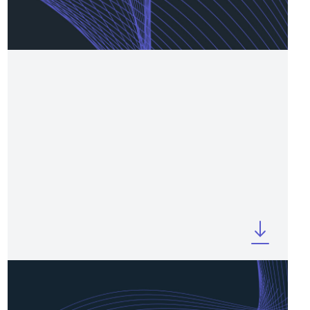
OCTOBER 2024
Intesa Sanpaolo Italian Excellences