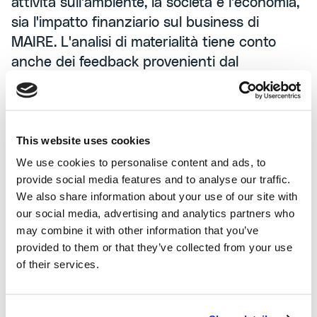
attività sull'ambiente, la società e l'economia,
sia l'impatto finanziario sul business di
MAIRE. L'analisi di materialità tiene conto
anche dei feedback provenienti dal
coinvolgimento degli stakeholder, sia interni
che esterni. I suoi risultati sono stati i
fondamenti della nuova strategia di
This website uses cookies
sostenibilità.
We use cookies to personalise content and ads, to
provide social media features and to analyse our traffic.
We also share information about your use of our site with
2024 Sustainability
our social media, advertising and analytics partners who
may combine it with other information that you’ve
Statement (integrato al
provided to them or that they’ve collected from your use
report finanziario)
of their services.
Scopri
(
0 bytes
)