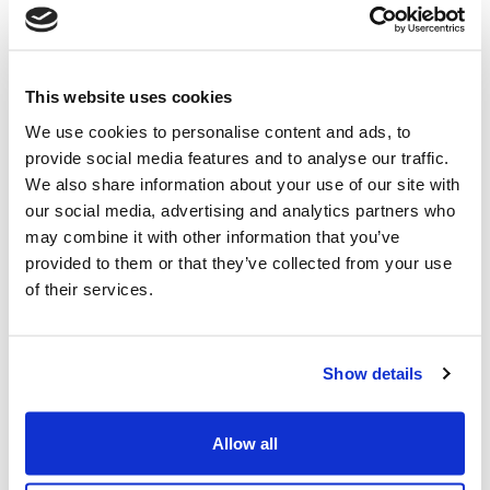
In qualità di integratore tecnologico, NEXTCHEM ha
sviluppato una propria soluzione innovativa in grado di
combinare una tecnologia di terze parti e consentire
This website uses cookies
un'efficiente cattura della CO₂ dai gas di emissione,
We use cookies to personalise content and ads, to
operando ad alta efficienza con un basso consumo
provide social media features and to analyse our traffic.
energetico anche a concentrazioni estremamente
We also share information about your use of our site with
basse.
our social media, advertising and analytics partners who
may combine it with other information that you’ve
Con questo progetto, NEXTCHEM consolida il suo track
provided to them or that they’ve collected from your use
record nella cattura della CO₂, ora inclusa nell’offerta
of their services.
tecnologica
NX Decarb™
volta a migliorare l'efficienza
delle soluzioni di cattura della CO₂, ottimizzando la
gestione del calore e l'uso dell'energia.
Show details
Alessandro Bernini, CEO di MAIRE,
ha dichiarato: “Come
Gruppo, ci dedichiamo allo sviluppo di nuove soluzioni
Allow all
altamente performanti che aiutino a decarbonizzare un