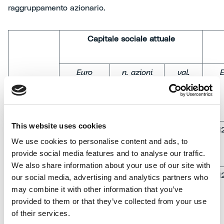
raggruppamento azionario.
Capitale sociale attuale
Euro
n. azioni
val.
E
nom.
unitario
This website uses cookies
Totale di
16.125.000
32.250.000
-
16.1
We use cookies to personalise content and ads, to
cui:
provide social media features and to analyse our traffic.
We also share information about your use of our site with
Azioni
16.125.000
32.250.000
-
16.1
our social media, advertising and analytics partners who
ordinarie
may combine it with other information that you’ve
(godimento
provided to them or that they’ve collected from your use
regolare:
1
of their services.
gennaio