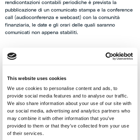
rendicontazioni contabili periodiche è prevista la
pubblicazione di un comunicato stampa e la conference
call (audioconferenza e webcast) con la comunità
finanziaria, le date e gli orari delle quali saranno
comunicati non appena stabiliti.
Maire Tecnimont S.p.A.
Maire Tecnimont S.p.A., società quotata alla Borsa di
Milano, è a capo di un gruppo industriale leader in
ambito internazionale nella trasformazione delle risorse
This website uses cookies
naturali (ingegneria impiantistica nel downstream oil &
gas, con competenze tecnologiche ed esecutive). Con la
We use cookies to personalise content and ads, to
propria controllata NextChem opera nel campo della
provide social media features and to analyse our traffic.
chimica verde e delle tecnologie a supporto della
We also share information about your use of our site with
transizione energetica. Il Gruppo Maire Tecnimont è
our social media, advertising and analytics partners who
presente in circa 45 paesi, conta circa 50 società
may combine it with other information that you’ve
operative e un organico di circa 6.500 dipendenti, oltre
provided to them or that they’ve collected from your use
a circa 3.000 professionisti della divisione elettro-
of their services.