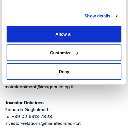
strumentale. Per maggiori informazioni:
www.mairetecnimont.com.
Show details
Institutional Relations and Communication
Carlo Nicolais, Ida Arjomand
Allow all
Public.affairs@mairetecnimont.it
Customize
Media Relations
Image Building
Alfredo Mele, Carlo Musa,
Deny
Alessandro Beretta
Tel +39 02 89011300
mairetecnimont@imagebuilding.it
Investor Relations
Riccardo Guglielmetti
Tel +39 02 6313-7823
investor-relations@mairetecnimont.it