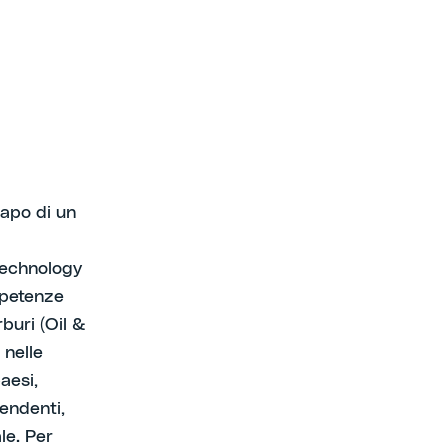
capo di un
 Technology
mpetenze
rburi (Oil &
 nelle
aesi,
endenti,
le. Per