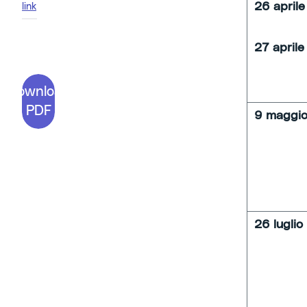
26 april
link
27 april
Download
PDF
9 maggio
26 luglio