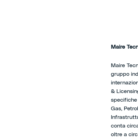
Maire Tecn
Maire Tecn
gruppo ind
internazio
& Licensi
specifiche 
Gas, Petrol
Infrastrut
conta circ
oltre a cir