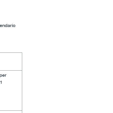
lendario
 per
31