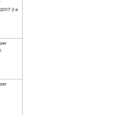
r
2017 (I e
 per
i
 per