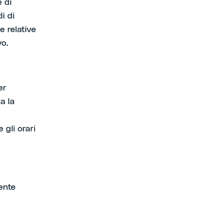
e di
i di
e relative
vo.
er
a la
 gli orari
ente