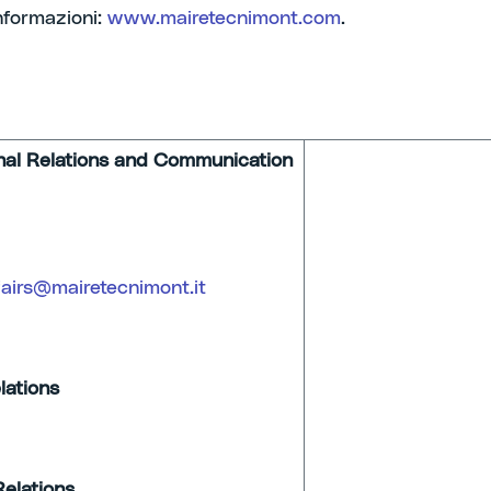
nformazioni:
www.mairetecnimont.com
.
onal Relations and Communication
icolais
fairs@mairetecnimont.it
lations
Relations