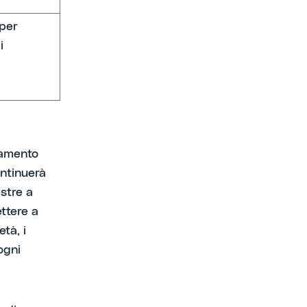
 per
i
amento
ntinuerà
stre a
ttere a
tà, i
ogni