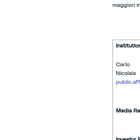
maggiori i
Instituti
Carlo
N
public.af
Media Re
Investor 