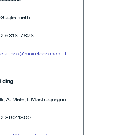
Guglielmetti
02 6313-7823
relations@mairetecnimont.it
ilding
li, A. Mele, I. Mastrogregori
02 89011300