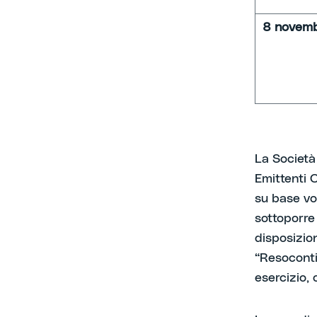
8 novem
La Società
Emittenti 
su base vo
sottoporre
disposizion
“Resoconti
esercizio,