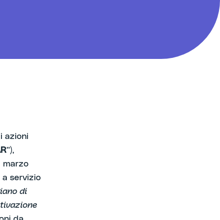
 azioni
R
”),
5 marzo
) a servizio
iano di
ntivazione
oni da