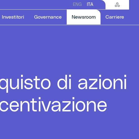
ENG
ITA
Selected item
Investitori
Governance
Newsroom
Carriere
uisto di azioni
incentivazione