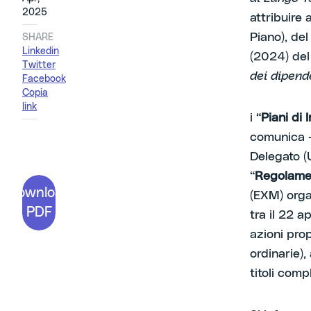
2025
attribuire 
Piano), del
SHARE
Linkedin
(2024) del
Twitter
dei dipend
Facebook
Copia
link
i “
Piani di 
comunica – 
Delegato (
“
Regolame
Download
(EXM) orga
PDF
tra il 22 
azioni pro
ordinarie)
titoli comp