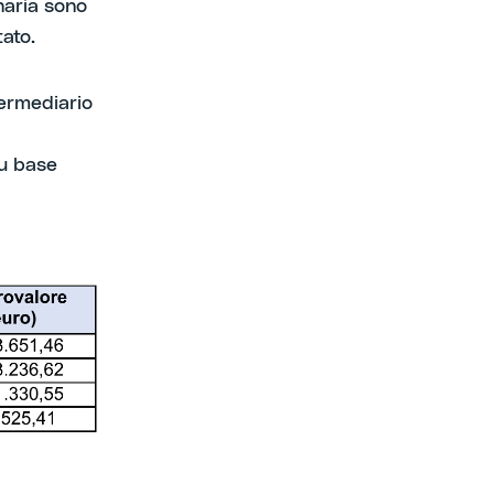
onaria sono
ato.
termediario
su base