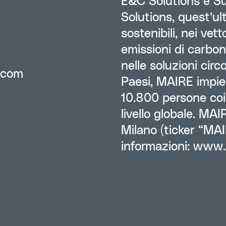
E&C Solutions e S
Solutions, quest’ult
sostenibili, nei vet
emissioni di carboni
nelle soluzioni circo
.com
Paesi, MAIRE impi
10.800 persone coin
livello globale. MAI
Milano (ticker “MAIR
informazioni:
www.