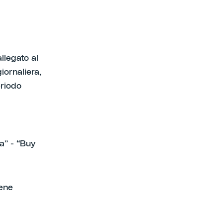
llegato al
iornaliera,
eriodo
a” - “Buy
iene