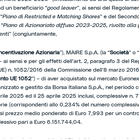
ad un beneficiario “
good leaver
”, ai sensi del Regolame
 “
Piano di Restricted e Matching Shares
” e del Secondo
 “
Piano di Azionariato diffuso 2023-2025, rivolto alla 
enti
” (congiuntamente,
Incentivazione Azionaria
”), MAIRE S.p.A. (la “
Società
” o 
ai sensi e per gli effetti dell’art. 2, paragrafo 3 del 
UE) n. 1052/2016 della Commissione dell’8 marzo 2016 
nto UE 1052
”) – di aver acquistato sul mercato Eurone
nizzato e gestito da Borsa Italiana S.p.A., nel periodo
aprile 2025 ed il 25 aprile 2025 inclusi, complessive n.
prie (corrispondenti allo 0,234% del numero complessiv
, al prezzo medio ponderato di Euro 7,993 per un contr
lessivo pari a Euro 6.151.744,04.