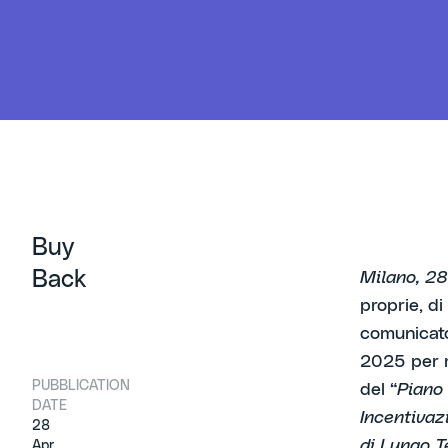
Buy
Back
Milano, 28
proprie, di
comunicato
2025 per m
PUBBLICATION
del “
Piano
DATE
Incentiva
28
di Lungo 
Apr,