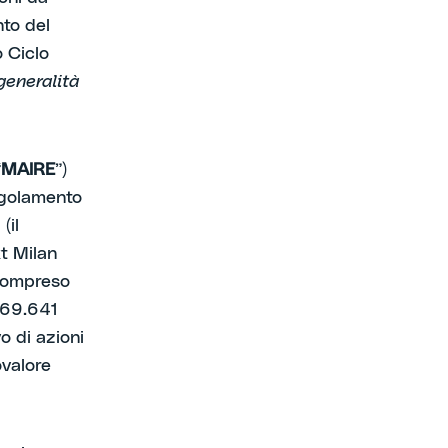
nto del
 Ciclo
generalità
“
MAIRE
”)
Regolamento
(il
xt Milan
 compreso
 769.641
o di azioni
ovalore