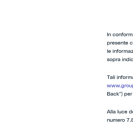
In conformi
presente c
le informaz
sopra indic
Tali inform
www.grou
Back”) per
Alla luce d
numero 7.8