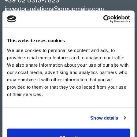
+39 02 6313-7823
investor-relations@groupmaire.com
Group Media Relations
Tommaso Verani
This website uses cookies
+39 02 6313-7603
We use cookies to personalise content and ads, to
mediarelations@groupmaire.com
provide social media features and to analyse our traffic.
We also share information about your use of our site with
our social media, advertising and analytics partners who
MAIRE S.p.A.
è un gruppo ingegneristico
may combine it with other information that you’ve
leader che fornisce soluzioni tecnologiche ed
provided to them or that they’ve collected from your use
esecuzione di progetti nel segmento
of their services.
downstream dei servizi energetici, nonché
nei settori chimico e dei fertilizzanti. Il
Gruppo opera attraverso due business unit:
Show details
Integrated E&C Solutions e Sustainable
Technology Solutions, quest’ultima attiva nei