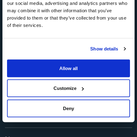
our social media, advertising and analytics partners who
may combine it with other information that you’ve
Chi siamo
provided to them or that they’ve collected from your use
of their services.
Soluzioni
Show details
Sostenibilità
Allow all
Customize
Investitori
Deny
Governance