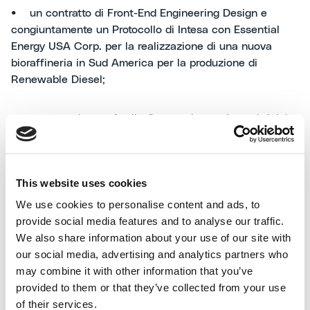
• un contratto di Front-End Engineering Design e
congiuntamente un Protocollo di Intesa con Essential
Energy USA Corp. per la realizzazione di una nuova
bioraffineria in Sud America per la produzione di
Renewable Diesel;
• un accordo con Agylix Corporation, attiva nel riciclo
avanzato della plastica post-consumo, per supportare lo
sviluppo di impianti di riciclo chimico avanzato a livello
mondiale;
This website uses cookies
We use cookies to personalise content and ads, to
• un protocollo di intesa con Adani Enterprises Ltd. per
provide social media features and to analyse our traffic.
lo sviluppo di progetti focalizzati sulla realizzazione di
We also share information about your use of our site with
prodotti chimici, ammoniaca e idrogeno da fonti
our social media, advertising and analytics partners who
rinnovabili in India.
may combine it with other information that you’ve
provided to them or that they’ve collected from your use
of their services.