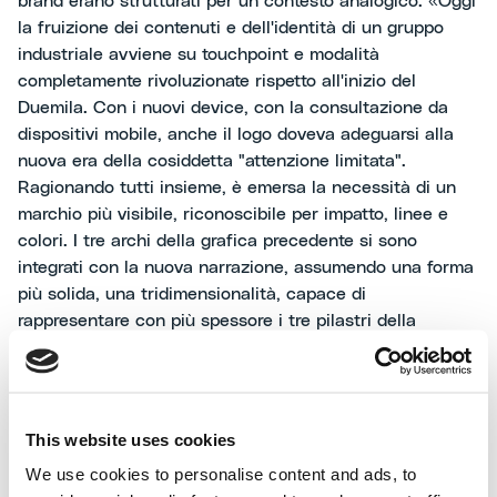
brand erano strutturati per un contesto analogico. «Oggi
la fruizione dei contenuti e dell'identità di un gruppo
industriale avviene su touchpoint e modalità
completamente rivoluzionate rispetto all'inizio del
Duemila. Con i nuovi device, con la consultazione da
dispositivi mobile, anche il logo doveva adeguarsi alla
nuova era della cosiddetta "attenzione limitata".
Ragionando tutti insieme, è emersa la necessità di un
marchio più visibile, riconoscibile per impatto, linee e
colori. I tre archi della grafica precedente si sono
integrati con la nuova narrazione, assumendo una forma
più solida, una tridimensionalità, capace di
rappresentare con più spessore i tre pilastri della
sostenibilità: ambientale (il pianeta), sociale (l'umanità),
economica (l'industria). Nel caso degli archi di Maire
Tecnimont, si è trattato di un "change of perspective", di
un punto di vista differente per portare alla luce il
This website uses cookies
potenziale che abbiamo sempre conosciuto. Il Gruppo
We use cookies to personalise content and ads, to
non doveva infatti comunicare un cambio nella natura