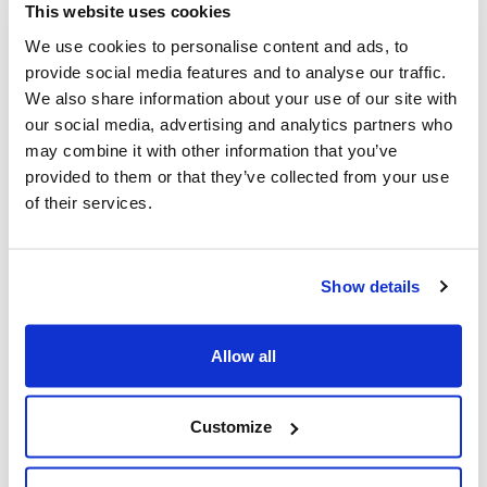
This website uses cookies
“E’ stata un’iniziativa interessante per incoraggiare la
We use cookies to personalise content and ads, to
diversità al lavoro” – ha dichiarato
Veronica Morante
,
provide social media features and to analyse our traffic.
CSR & Internal Communication Senior Specialist
di KT
.
We also share information about your use of our site with
“In questo modo i partecipanti hanno acquisito maggiore
our social media, advertising and analytics partners who
consapevolezza dei propri atteggiamenti, dei propri
may combine it with other information that you’ve
vissuti e delle modalità per rendere al meglio il proprio
provided to them or that they’ve collected from your use
potenziale nel mondo del lavoro”.
of their services.
Show details
Allow all
Maire Tecnimont SpA
Maire Tecnimont S.p.A., società quotata alla Borsa di
Customize
Milano, è a capo di un gruppo industriale (Gruppo Maire
Tecnimont) leader in ambito internazionale nei settori