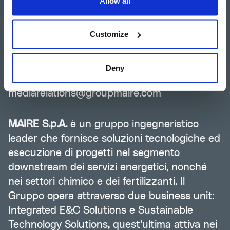
+39 02 6313-7823
Allow all
investor-relations@groupmaire.com
Customize
Group Media Relations
Tommaso Verani
Deny
+39 02 6313-7603
mediarelations@groupmaire.com
MAIRE S.p.A.
è un gruppo ingegneristico
leader che fornisce soluzioni tecnologiche ed
esecuzione di progetti nel segmento
downstream dei servizi energetici, nonché
nei settori chimico e dei fertilizzanti. Il
Gruppo opera attraverso due business unit:
Integrated E&C Solutions e Sustainable
Technology Solutions, quest’ultima attiva nei