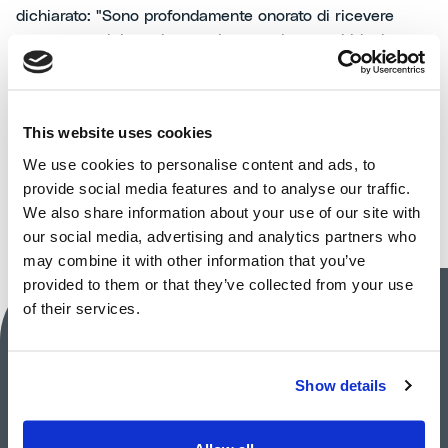
dichiarato: "Sono profondamente onorato di ricevere
questo prestigioso riconoscimento che vorrei idealmente
estendere a tutte le persone di MAIRE che hanno reso
possibile il nostro Progetto. L’impegno verso l'eccellenza
e la sostenibilità è il motore del nostro Gruppo.
This website uses cookies
Continueremo a innovare e a promuovere il valore del
Made in Italy nel mondo."
We use cookies to personalise content and ads, to
provide social media features and to analyse our traffic.
We also share information about your use of our site with
our social media, advertising and analytics partners who
may combine it with other information that you’ve
provided to them or that they’ve collected from your use
of their services.
MAIRE S.p.A.
Investor Relations
Show details
Silvia Guidi