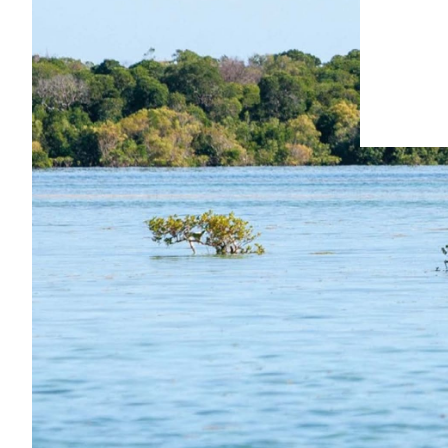
“Come fa la
i venti ch
Il segreto