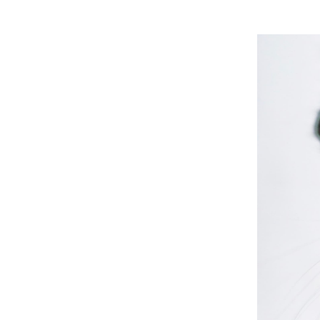
“Nonostant
la luce, co
rocce e min
torrenti, c
delle nuvol
È la natura
spesso lung
apparentem