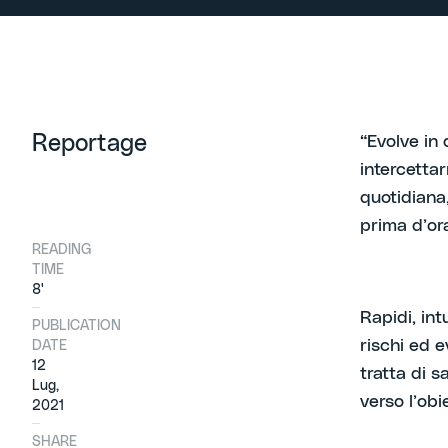
Reportage
“Evolve in
intercettar
quotidiana
prima d’or
READING
TIME
8'
Rapidi, intu
PUBLICATION
rischi ed e
DATE
12
tratta di s
Lug,
verso l’obi
2021
SHARE