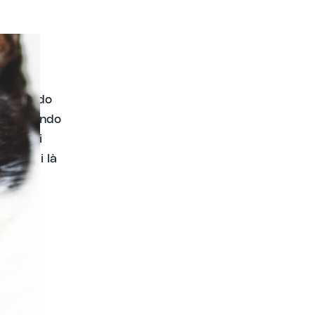
nseguendo
scavalcando
mi e nei
ia al di là
molto
,