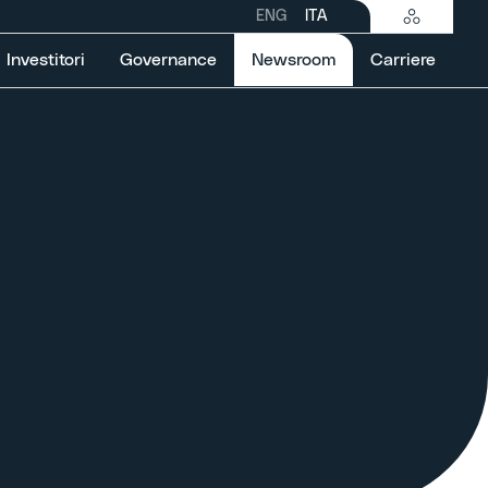
ENG
ITA
Selected item
Investitori
Governance
Newsroom
Carriere