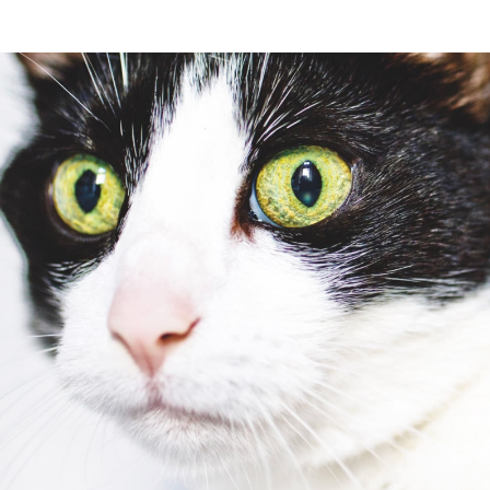
e gli elementi che le circondano, le piante crescono i
n tenacia e resilienza. Le radici affondano nel terreno 
erali. O resistono al movimento delle acque, lungo i fiu
osì come i rami puntano verso il sole, per nutrirsi di energ
e.
, con le sue leggi e le sue forze primordiali, a guidarci 
o il nostro cammino. Anche nelle giornate in cui il cielo
ente, non è azzurro”.