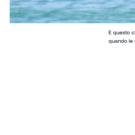
l’abbiamo r
È questo ch
quando le 