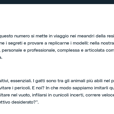
 questo numero si mette in viaggio nei meandri della res
ne i segreti e provare a replicarne i modelli: nella nostra
, personale e professionale, complessa e articolata co
a.
itivi, essenziali. I gatti sono tra gli animali più abili nel
vitare i pericoli. E noi? In che modo sappiamo imitarli q
altare nel vuoto, infilarsi in cunicoli incerti, correre vel
ettivo desiderato?”.