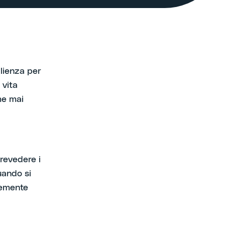
ilienza per
 vita
me mai
 prevedere i
uando si
ocemente