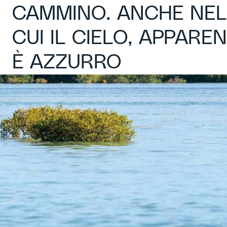
CAMMINO. ANCHE NEL
CUI IL CIELO, APPAR
È AZZURRO
 nostra vela a tendersi all’inverosimile, nonostante le 
e soffiano per spingerci fuori dal cammino?
 è nel tessuto con cui l’abbiamo generata, con la pazien