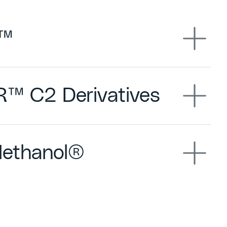
r™
™ C2 Derivatives
ethanol®