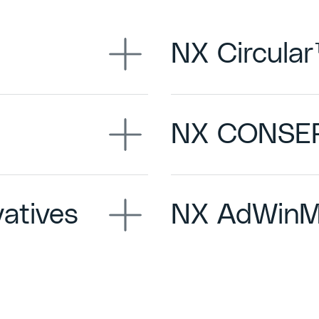
NX Circula
NX CONSER
atives
NX AdWinM