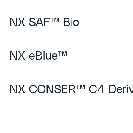
NX SAF™ Bio
NX eBlue™
NX CONSER™ C4 Deriv