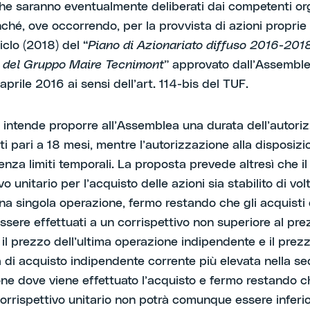
he saranno eventualmente deliberati dai competenti or
nché, ove occorrendo, per la provvista di azioni proprie 
iclo (2018) del “
Piano di Azionariato diffuso 2016-201
 del Gruppo Maire Tecnimont
” approvato dall’Assemble
aprile 2016 ai sensi dell’art. 114-bis del TUF.
io intende proporre all’Assemblea una durata dell’autori
ti pari a 18 mesi, mentre l’autorizzazione alla disposiz
enza limiti temporali. La proposta prevede altresì che il
vo unitario per l’acquisto delle azioni sia stabilito di vol
na singola operazione, fermo restando che gli acquisti 
ssere effettuati a un corrispettivo non superiore al pre
 il prezzo dell’ultima operazione indipendente e il prez
a di acquisto indipendente corrente più elevata nella se
ne dove viene effettuato l’acquisto e fermo restando ch
orrispettivo unitario non potrà comunque essere inferio