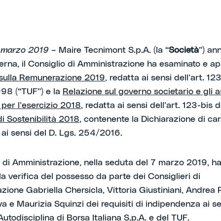
4 marzo 2019
– Maire Tecnimont S.p.A. (la “
Società
”) an
ierna, il Consiglio di Amministrazione ha esaminato e ap
 sulla Remunerazione 2019
, redatta ai sensi dell’art. 12
98 (“TUF”) e la
Relazione sul governo societario e gli a
 per l’esercizio 2018
, redatta ai sensi dell’art. 123-bis 
di Sostenibilità 2018
, contenente la Dichiarazione di ca
o ai sensi del D. Lgs. 254/2016.
o di Amministrazione, nella seduta del 7 marzo 2019, ha 
la verifica del possesso da parte dei Consiglieri di
ione Gabriella Chersicla, Vittoria Giustiniani, Andrea P
va e Maurizia Squinzi dei requisiti di indipendenza ai se
utodisciplina di Borsa Italiana S.p.A. e del TUF.