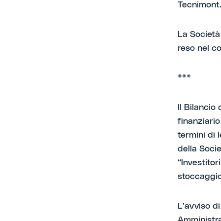
Tecnimont
La Società 
reso nel co
***
Il Bilancio
finanziario
termini di
della Soci
“Investitor
stoccaggio 
L’avviso di
Amministrat