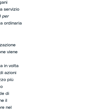
gani
a servizio
8 per
a ordinaria
zzazione
ione viene
ta in volta
di azioni
zzo più
zo
de di
e il
re nel