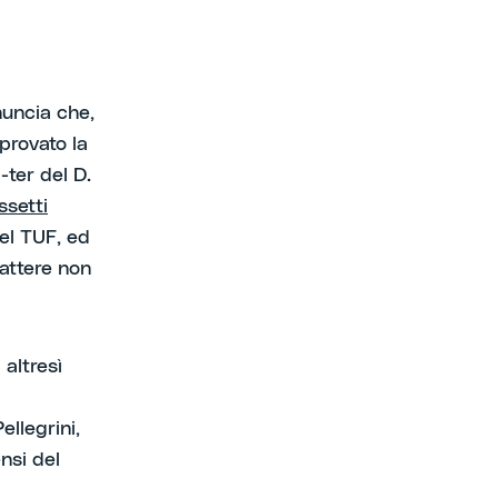
nuncia che,
provato la
3-ter del D.
ssetti
del TUF, ed
rattere non
altresì
ellegrini,
nsi del