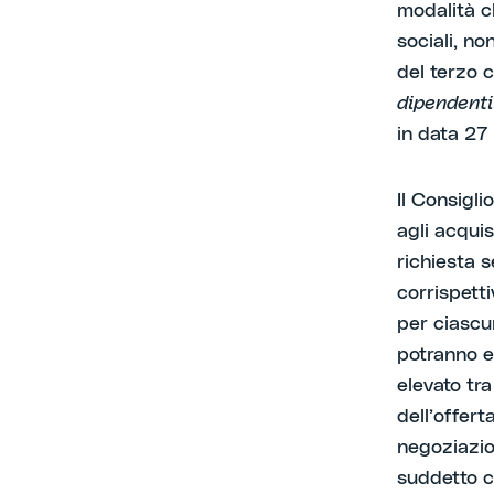
modalità c
sociali, no
del terzo c
dipendenti
in data 27 
Il Consigl
agli acquis
richiesta s
corrispetti
per ciascu
potranno e
elevato tra
dell’offert
negoziazio
suddetto c