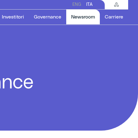
ENG
ITA
Selected item
Investitori
Governance
Newsroom
Carriere
ance