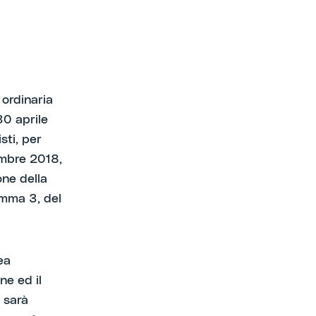
 ordinaria
30 aprile
sti, per
embre 2018,
one della
omma 3, del
ea
ne ed il
 sarà