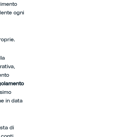
rimento
edente ogni
roprie.
lla
rativa,
ento
golamento
esimo
e in data
sta di
 conti