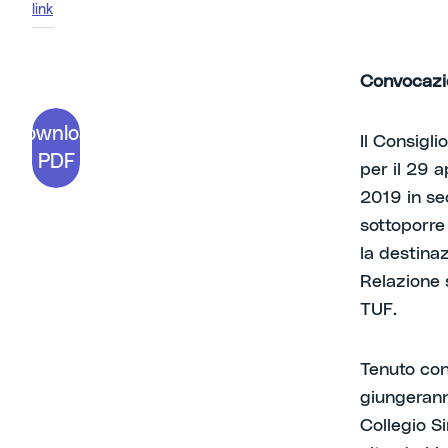
link
Convocazio
Download
Il Consigl
PDF
per il 29 
2019 in se
sottoporre 
la destinaz
Relazione 
TUF.
Tenuto con
giungerann
Collegio S