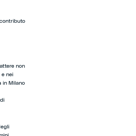
 contributo
rattere non
 e nei
a in Milano
di
egli
mini