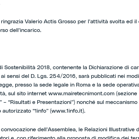
.
ringrazia Valerio Actis Grosso per l’attività svolta ed il
rso dell’incarico.
 di Sostenibilità 2018, contenente la Dichiarazione di ca
 ai sensi del D. Lgs. 254/2016, sarà pubblicati nei modi
 legge, presso la sede legale in Roma e la sede operativ
età, sul sito internet www.mairetecnimont.com (sezione
i” – “Risultati e Presentazioni”) nonché sul meccanismo 
autorizzato “1info” (www.1info.it).
 convocazione dell’Assemblea, le Relazioni Illustrative d
ori e, con riferimento alla proposta di modifica dei ter