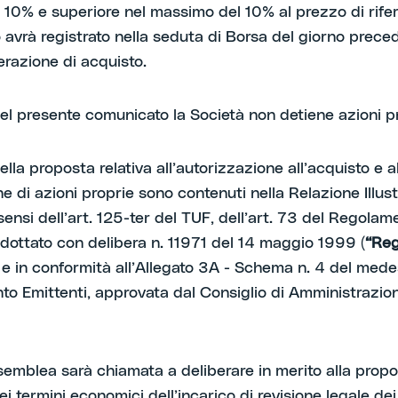
 10% e superiore nel massimo del 10% al prezzo di rife
lo avrà registrato nella seduta di Borsa del giorno prec
erazione di acquisto.
del presente comunicato la Società non detiene azioni p
della proposta relativa all’autorizzazione all’acquisto e a
e di azioni proprie sono contenuti nella Relazione Illust
sensi dell’art. 125-ter del TUF, dell’art. 73 del Regolam
adottato con delibera n. 11971 del 14 maggio 1999 (
“Re
) e in conformità all’Allegato 3A - Schema n. 4 del med
o Emittenti, approvata dal Consiglio di Amministrazion
ssemblea sarà chiamata a deliberare in merito alla propo
i termini economici dell’incarico di revisione legale dei