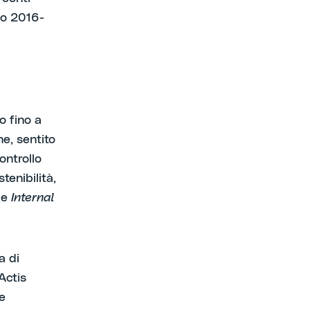
do 2016-
o fino a
e, sentito
ontrollo
tenibilità,
le
Internal
a di
Actis
e