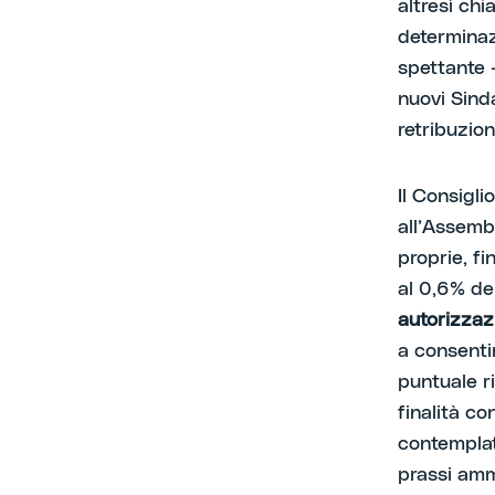
altresì chi
determinaz
spettante –
nuovi Sind
retribuzio
Il Consigli
all’Assembl
proprie, f
al 0,6% del
autorizzazi
a consentir
puntuale r
finalità co
contemplat
prassi amm