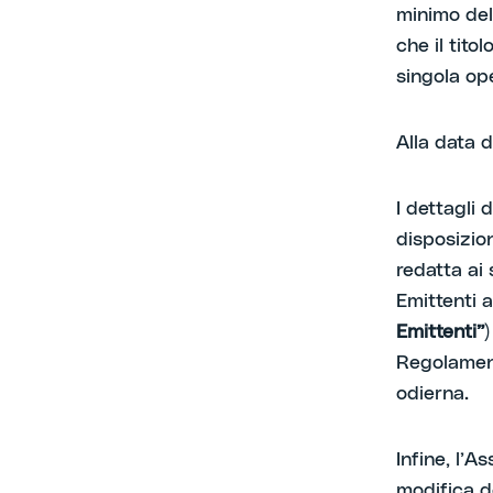
minimo del
che il tito
singola op
Alla data 
I dettagli 
disposizion
redatta ai 
Emittenti 
Emittenti”
Regolament
odierna.
Infine, l’A
modifica de