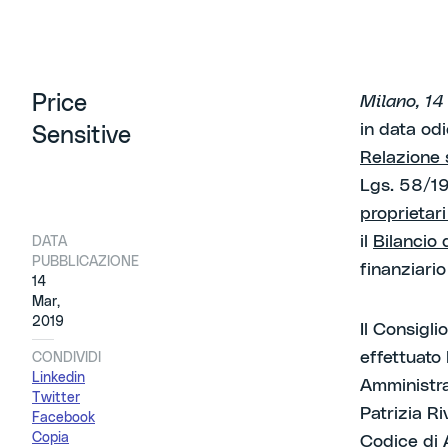
Price
Milano, 1
in data od
Sensitive
Relazione
Lgs. 58/19
proprietari
il
Bilancio 
DATA
PUBBLICAZIONE
finanziari
14
Mar,
2019
Il Consigli
effettuato 
CONDIVIDI
Linkedin
Amministraz
Twitter
Patrizia Ri
Facebook
Copia
Codice di A