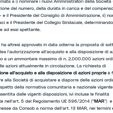
amata a i) nominare i nuovi Amministratori della Società 
ione del numero, della durata in carica e del compenso
 e il Presidente del Consiglio di Amministrazione, ii) no
aci e il Presidente del Collegio Sindacale, determinando
ne ad essi spettante.
o ha altresì approvato in data odierna la proposta di sot
ea l’autorizzazione all’acquisto e alla disposizione di a
ino a un ammontare massimo di n. 2.000.000 azioni ordi
le azioni attualmente in circolazione. La richiesta di
one all’acquisto e alla disposizione di azioni proprie
è f
e alla Società di acquistare e disporre delle azioni ordi
ispetto della normativa comunitaria e nazionale vigente
nsentita dalle vigenti disposizioni, ivi incluse le finalità
e nell’art. 5 del Regolamento UE 596/2014 (“
MAR
”) e
esse da Consob a norma dell’art. 13 MAR, nei termini 