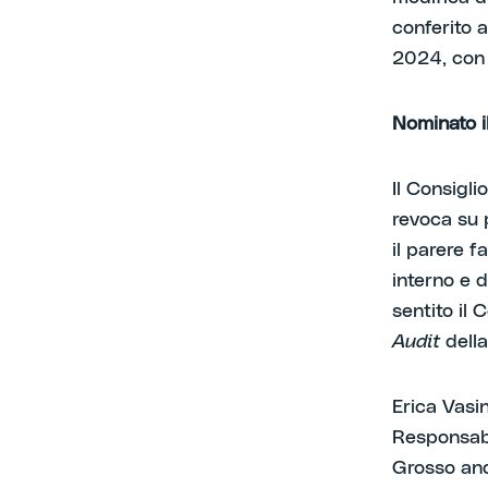
conferito 
2024, con 
Nominato i
Il Consigli
revoca su 
il parere f
interno e d
sentito il
Audit
della
Erica Vasin
Responsabil
Grosso andr