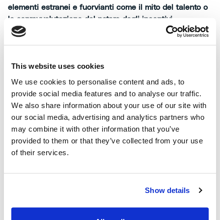
elementi estranei e fuorvianti come il mito del talento o
la sopravvalutazione del potere degli incentivi.
This website uses cookies
«Il talento non deve diventare un alibi, un invito alla
We use cookies to personalise content and ads, to
passività: è una predisposizione, un pre-requisito. Ma poi
provide social media features and to analyse our traffic.
bisogna darsi da fare, devo partire dal talento e lavorarci
We also share information about your use of our site with
sopra. Nelle aziende vedo tanti giovani che si sentono
our social media, advertising and analytics partners who
privilegiati solo perché selezionati: dopodiché i manager
may combine it with other information that you’ve
si lamentano di fronte a risorse con l’atteggiamento di
provided to them or that they’ve collected from your use
chi ha vinto la lotteria del destino... Credo sia un
of their services.
problema di curriculum educativo: in molte persone
manca quella capacità di resistere alle tentazioni,
l’esercitare quella che una volta si chiamava forza di
Show details
volontà. L’impegno verso un obiettivo è ciò che fa la
differenza. Noi viviamo in una cultura che valorizza la
scorciatoia e questo fa rimanere inespresse e