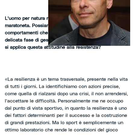
L’uomo per natura non è un centometrista, è un
maratoneta. Possiamo applicare questa affermazione ai
comportamenti che vanno messi in atto in questa
delicata fase di gestione dell’emergenza? In che ambito
si applica questa attitudine alla resistenza?
«La resilienza è un tema trasversale, presente nella vita
di tutti i giorni. La identifichiamo con azioni precise,
come quella di rialzarsi dopo una crisi, il non arrendersi,
l’accettare le difficoltà. Personalmente me ne occupo
dal punto di vista sportivo, in quanto la resilienza è uno
dei fattori determinanti per il successo e la costruzione
di grandi prestazioni. Ma lo sport è semplicemente un
ottimo laboratorio che rende le condizioni del gioco