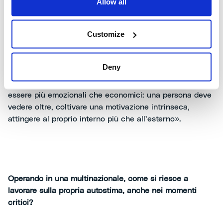
Allow all
inapplicate risorse personali incredibili. Stessa cosa per
ciò che riguarda gli incentivi. Mi rifaccio a ricerche fatte
Customize
sul cervello delle persone: quando il sistema interno
viene gratificato, si produce dopamina che rallenta il
ritmo della sfida. Ma il mondo sta alzando l’asticella,
Deny
spesso gli incentivi non bastano per gli standard di
competizione attuale. A certi livelli gli incentivi devono
essere più emozionali che economici: una persona deve
vedere oltre, coltivare una motivazione intrinseca,
attingere al proprio interno più che all’esterno».
Operando in una multinazionale, come si riesce a
lavorare sulla propria autostima, anche nei momenti
critici?