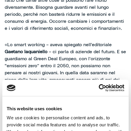
fatto che tante altre cose si possono fare molto
diversamente. Bisogna guardare avanti nel lungo
periodo, perché non basterà ridurre le emissioni e il
consumo di energia. Occorre cambiare i comportamenti
e i valori di riferimento sociali, economici e finanziari».
«Lo smart working – aveva spiegato nell'editoriale
Gaetano Iaquaniello
– ci parla di aziende del futuro. E se
guardiamo al Green Deal Europeo, con l’orizzonte
“emissioni zero” entro il 2050, non possiamo non
pensare ai nostri giovani. In quella data saranno nel
pieno della loro vita, preoccupati ancora più di noi dei
temi dell’ambiente e della sostenibilità: per questo vanno
coinvolti fin da subito nelle decisioni da prendere per
tracciare le politiche di domani».
This website uses cookies
Nuovi distretti per
We use cookies to personalise content and ads, to
provide social media features and to analyse our traffic.