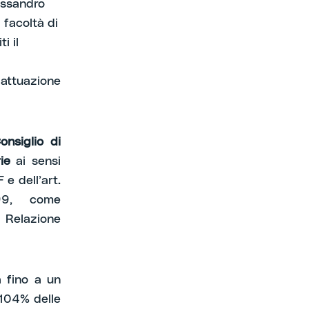
lessandro
 facoltà di
i il
 attuazione
onsiglio di
ie
ai sensi
 e dell’art.
99, come
a Relazione
a fino a un
,104% delle