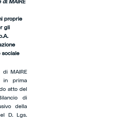
e di MAIRE
ni proprie
r gli
p.A.
azione
 sociale
i di MAIRE
, in prima
do atto del
lancio di
sivo della
del D. Lgs.