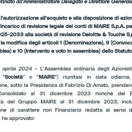
tinato all’Amministratore Delegato e Direttore General
’autorizzazione all’acquisto e alla disposizione di azio
’incarico di revisione legale dei conti di MAIRE S.p.A. pe
025-2033 alla società di revisione Deloitte & Touche S.
la modifica degli articoli 1 (Denominazione), 9 (Convoc
lea) e 10 (Intervento e voto in assemblea) dello Statuto
7 aprile 2024
– L’Assemblea ordinaria degli Azionist
 “
Società
” o “
MAIRE
”) riunitasi in data odierna
ne, sotto la Presidenza di Fabrizio Di Amato, prenden
 Consolidato al 31 dicembre 2023 nonché del Bi
lità del Gruppo MAIRE al 31 dicembre 2023, inclu
one di carattere non Finanziario redatta ai sensi 
 ha approvato: