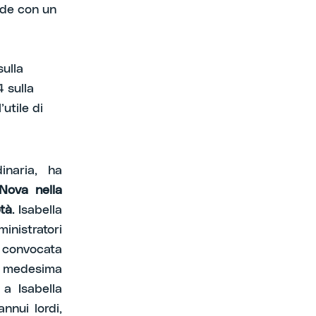
ude con un
sulla
4 sulla
utile di
inaria, ha
 Nova nella
età
. Isabella
nistratori
a convocata
a medesima
a Isabella
nnui lordi,