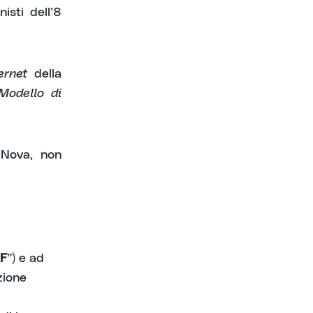
isti dell’8
ernet
della
Modello di
a Nova, non
F
”) e ad
zione