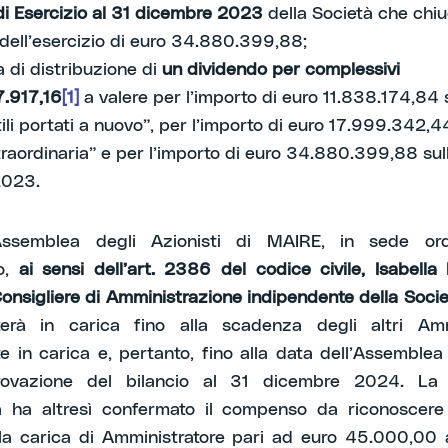
di Esercizio al 31 dicembre 2023
della Società che chi
o dell’esercizio di euro 34.880.399,88;
a di distribuzione di
un dividendo per complessivi
7.917,16
[1]
a valere per l’importo di euro 11.838.174,84 
ili portati a nuovo”, per l’importo di euro 17.999.342,4
raordinaria” e per l’importo di euro 34.880.399,88 sull’
2023.
l’Assemblea degli Azionisti di MAIRE, in sede ord
o,
ai sensi dell’art. 2386 del codice civile, Isabella
Consigliere di Amministrazione indipendente della Soci
erà in carica fino alla scadenza degli altri Ammi
e in carica e, pertanto, fino alla data dell’Assemble
rovazione del bilancio al 31 dicembre 2024. L
 ha altresì confermato il compenso da riconoscere 
a carica di Amministratore pari ad euro 45.000,00 a