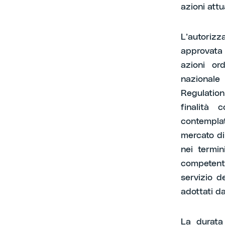
azioni attu
L’autorizz
approvata 
azioni or
nazionale
Regulation
finalità c
contemplate
mercato di
nei termi
competent
servizio d
adottati da
La durata 