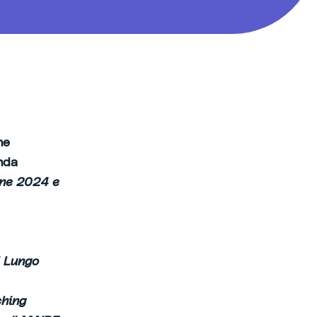
ne
nda
one 2024 e
i Lungo
ching