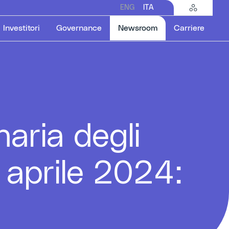
ENG
ITA
Selected item
Investitori
Governance
Newsroom
Carriere
aria degli
7 aprile 2024: