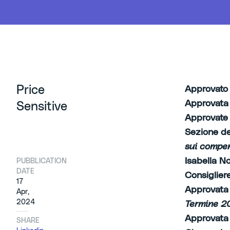
Price
Approvato 
Approvata 
Sensitive
Approvate 
Sezione de
sui compen
Isabella N
PUBBLICATION
DATE
Consiglier
17
Approvata 
Apr,
2024
Termine 2
Approvata 
SHARE