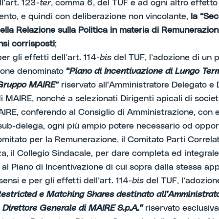
ll’art. 123-
ter
, comma 6, del TUF e ad ogni altro effetto
ento, e quindi con deliberazione non vincolante,
la “Se
ella Relazione sulla Politica in materia di Remunerazi
si corrisposti
;
er gli effetti dell’art. 114-
bis
del TUF, l’adozione di un p
zione denominato
“
Piano di Incentivazione di Lungo Te
Gruppo MAIRE
”
riservato all’Amministratore Delegato e 
 MAIRE, nonché a selezionati Dirigenti apicali di societ
RE, conferendo al Consiglio di Amministrazione, con 
 sub-delega, ogni più ampio potere necessario od oppor
Comitato per la Remunerazione, il Comitato Parti Correlat
, il Collegio Sindacale, per dare completa ed integrale
al Piano di Incentivazione di cui sopra dalla stessa app
ensi e per gli effetti dell’art. 114-
bis
del TUF, l’adozion
Restricted e Matching Shares destinato all’Amministrat
 Direttore Generale di MAIRE S.p.A.”
riservato esclusiv