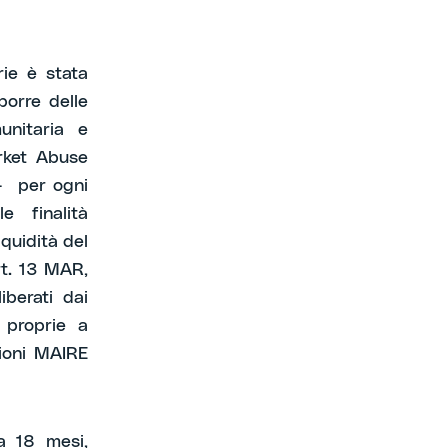
rie è stata
porre delle
unitaria e
rket Abuse
– per ogni
le finalità
iquidità del
rt. 13 MAR,
berati dai
 proprie a
zioni MAIRE
 a 18 mesi,