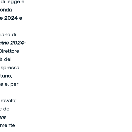
 di legge e
conda
one 2024 e
iano di
rmine 2024-
Direttore
à del
espressa
tuno,
e e, per
rovato;
e del
ore
amente