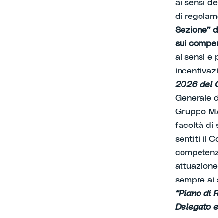
ai sensi de
di regolam
Sezione” d
sui compen
ai sensi e p
incentiva
2026 del 
Generale di
Gruppo MAI
facoltà di
sentiti il 
competenza
attuazione 
sempre ai s
“Piano di 
Delegato e