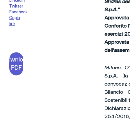
Linkedin
Shares des
Twitter
S.p.A.”
Facebook
Approvata l
Copia
link
Conferito l
esercizi 2
Approvata 
dell’assemb
Download
PDF
Milano, 1
S.p.A. (la
convocazio
Bilancio
Sostenibi
Dichiarazi
254/2016,