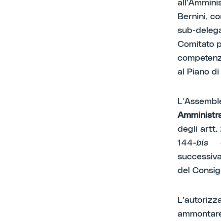
all’Ammini
Bernini, c
sub-delega
Comitato p
competenza
al Piano d
L’Assemble
Amministra
degli artt
144-
bis
de
successiva
del Consig
L’autorizz
ammontare 