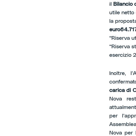
il
Bilancio 
utile nett
la propost
euro
64.71
“Riserva ut
“Riserva st
esercizio 
Inoltre, 
confermat
carica di 
Nova rest
attualment
per l’app
Assemblea
Nova per l