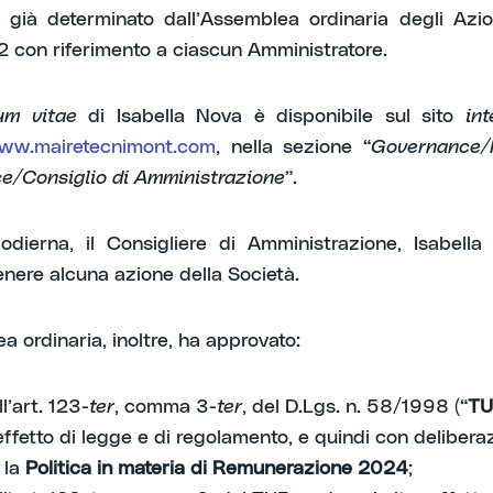
già determinato dall’Assemblea ordinaria degli Azion
2 con riferimento a ciascun Amministratore.
lum vitae
di Isabella Nova è disponibile sul sito
int
ww.mairetecnimont.com
, nella sezione “
Governance/
e/Consiglio di Amministrazione
”.
odierna, il Consigliere di Amministrazione, Isabell
enere alcuna azione della Società.
a ordinaria, inoltre, ha approvato:
ll’art. 123-
ter
, comma 3-
ter
, del D.Lgs. n. 58/1998 (“
TU
effetto di legge e di regolamento, e quindi con delibera
 la
Politica in materia di Remunerazione 2024
;